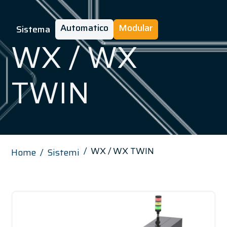
Automatico
Modular
Sistema
WX / WX
TWIN
WX / WX TWIN
Home
Sistemi