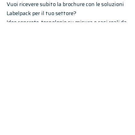
Vuoi ricevere subito la brochure con le soluzioni
Labelpack per il tuo settore?
Idee concrete, tecnologie su misura e casi reali da
cui partire
Si, voglio riceverla subito
No
*Dichiaro di aver letto l’
informativa privacy
ed esprimo il consenso al trattamento dei
miei dati per la riposta alla mia richiesta.
*conferma la lettura della privacy policy per abilitare l'invio