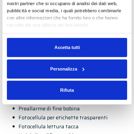
nostri partner che si occupano di analisi dei dati web,
Dispositivo rotazione prodotto a tre rulli
pubblicità e social media, i quali potrebbero combinarle
Sincronizzazione automatica delle velocità
con altre informazioni che ha fornito loro o che hanno
raccolto dal suo utilizzo dei loro servizi.
Struttura portante MODULARE in acciaio
verniciato (inox su richiesta)
Leggi la nostra
Privacy Policy
e la
Cookie Policy
Elettronica centralizzata con pannello
Accetta tutti
operatore Touch Screen Unità PLC con
memorizzazione dei parametri di
Personalizza
funzionamento
Accessori opzionali
Rifiuta
LABELX 250 ES
Preallarme di fine bobina
Fotocellula per etichette trasparenti
Fotocellula lettura tacca