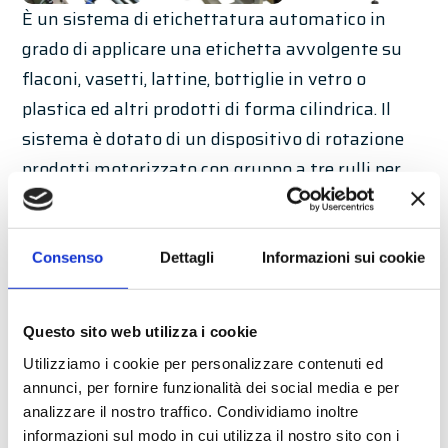
È un sistema di etichettatura automatico in
grado di applicare una etichetta avvolgente su
flaconi, vasetti, lattine, bottiglie in vetro o
plastica ed altri prodotti di forma cilindrica. Il
sistema è dotato di un dispositivo di rotazione
prodotti motorizzato con gruppo a tre rulli per
l’applicazione avvolgente su prodotti instabili o
con orientamento della posizione etichetta.
Consenso
Dettagli
Informazioni sui cookie
Caratteristiche standard
Etichettatrice LABELX 140 ES
Questo sito web utilizza i cookie
Gruppo regolazione micrometrica
Utilizziamo i cookie per personalizzare contenuti ed
orizzontale e verticale con indicatori
annunci, per fornire funzionalità dei social media e per
analizzare il nostro traffico. Condividiamo inoltre
numerici di posizione
informazioni sul modo in cui utilizza il nostro sito con i
Modulo di trasporto a cinghia piana