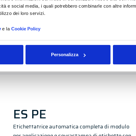
integrazioni su linee di confezionamento a
icità e social media, i quali potrebbero combinarle con altre inform
media e alta velocità.
lizzo dei loro servizi.
y
e la
Cookie Policy
Personalizza
Vai al prodotto
ES PE
Etichettatrice automatica completa di modulo
per applicazione e sovrastampa di etichette con