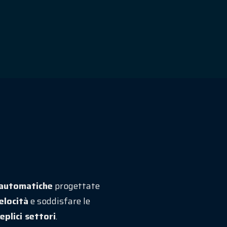
-automatiche
progettate
elocità
e soddisfare le
eplici settori
.