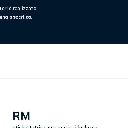
tori è realizzato
ing specifico
.
RM
Etichettatrice automatica ideale per