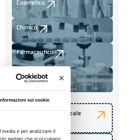
Cosmetico
Chimico
Farmaceutico
Manifatturiero
Confezioni
Informazioni sui cookie
Cilindro verticale
l media e per analizzare il
nostri partner che si occupano