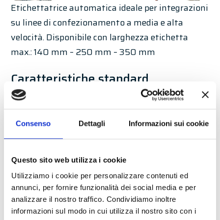
Etichettatrice automatica ideale per integrazioni
su linee di confezionamento a media e alta
velocità. Disponibile con larghezza etichetta
max.: 140 mm – 250 mm – 350 mm
Caratteristiche standard
Motore passo-passo Ibrido a bassa
dispersione Classe A++
Consenso
Dettagli
Informazioni sui cookie
Presvolgitore meccanico
Fotocellula stop standard
Allarme fine bobina
Questo sito web utilizza i cookie
Ingresso Encoder
Utilizziamo i cookie per personalizzare contenuti ed
Pannello operatore Touch-Screen
annunci, per fornire funzionalità dei social media e per
analizzare il nostro traffico. Condividiamo inoltre
Regolazione offset-ritardo start
informazioni sul modo in cui utilizza il nostro sito con i
Recupero etichette mancanti