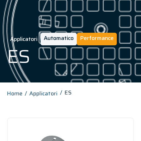
Automatico
Performance
Applicatori
ES
ES
Home
Applicatori