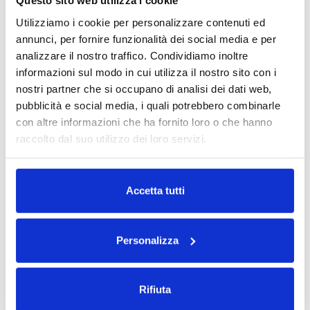
Questo sito web utilizza i cookie
vite
Utilizziamo i cookie per personalizzare contenuti ed
Riavvolgitore supporto siliconato
annunci, per fornire funzionalità dei social media e per
motorizzato con dispositivo di blocco
analizzare il nostro traffico. Condividiamo inoltre
Predisposizione integrazione modulo di
informazioni sul modo in cui utilizza il nostro sito con i
stampa:
Sato S Series; Zebra Ze Series; Car
nostri partner che si occupano di analisi dei dati web,
pubblicità e social media, i quali potrebbero combinarle
Valentin SPE;CAB PX Series; NOVEXX DPM
con altre informazioni che ha fornito loro o che hanno
Series;
raccolto dal suo utilizzo dei loro servizi.
Modulo applicatore lineare con corse fino a
1000 mm
Leggi la nostra
Privacy Policy
e la
Cookie Policy
Unità di controllo integrata con PLC
Accetta tutti
Gestione cicli di applicazione
Interfacce per allarmi e segnali esterni
Personalizza
Pannello operatore touch-screen a colori con
supporto orientabile o remoto
Rifiuta