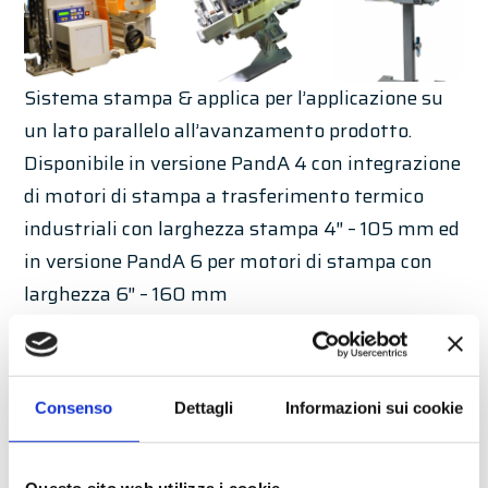
Sistema stampa & applica per l’applicazione su
un lato parallelo all’avanzamento prodotto.
Disponibile in versione PandA 4 con integrazione
di motori di stampa a trasferimento termico
industriali con larghezza stampa 4″ – 105 mm ed
in versione PandA 6 per motori di stampa con
larghezza 6″ – 160 mm
Caratteristiche standard
Porta bobina con svolgitore meccanico
Consenso
Dettagli
Informazioni sui cookie
Dischi fissaggio bobina in alluminio
anodizzato con dispositivo di bloccaggio a