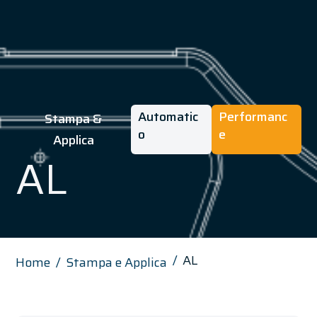
Automatic
Performanc
Stampa &
o
e
Applica
AL
AL
Home
Stampa e Applica