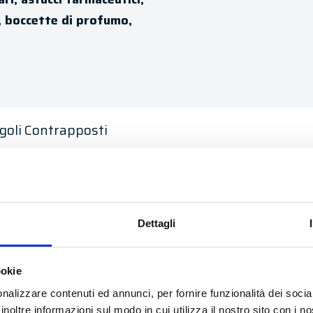
l, boccette di profumo,
goli Contrapposti
Dettagli
relate
Etichettatrice person
ookie
della cosmesi: Interco
i capaci di
nalizzare contenuti ed annunci, per fornire funzionalità dei socia
aborando per ideare la
inoltre informazioni sul modo in cui utilizza il nostro sito con i 