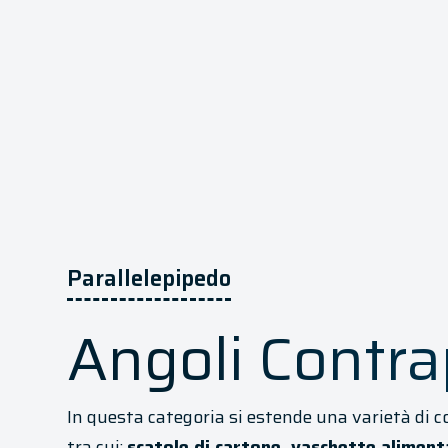
Parallelepipedo
Angoli Contra
In questa categoria si estende una varietà di c
tra cui:
scatole di cartone, vaschette alimenta