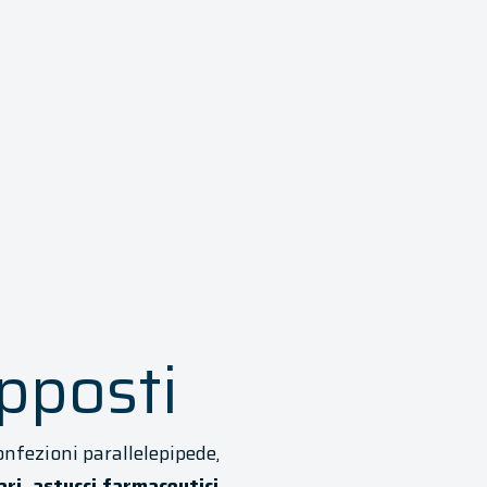
pposti
onfezioni parallelepipede,
ri, astucci farmaceutici,