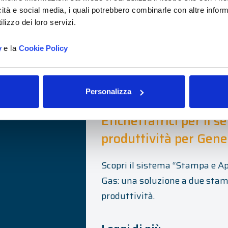
Scopri la nostra soluzione per
 ogni settore.
icità e social media, i quali potrebbero combinarle con altre inform
realizzata per Intercos, aziend
lizzo dei loro servizi.
olto le
alizzando per loro
y
e la
Cookie Policy
Leggi di più
Personalizza
Etichettatrici per il 
produttività per Gene
Scopri il sistema “Stampa e Ap
Gas: una soluzione a due stam
produttività.