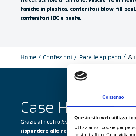
taniche in plastica, contenitori blow-fill-sea
contenitori IBC e buste.
An
Home
Confezioni
Parallelepipedo
Consenso
Case History cor
Questo sito web utilizza i c
Grazie al nostro
know-how
realizziamo
sistem
Utilizziamo i cookie per perso
rispondere alle necessità
di ogni cliente, coll
nostro traffico. Condividiamo 