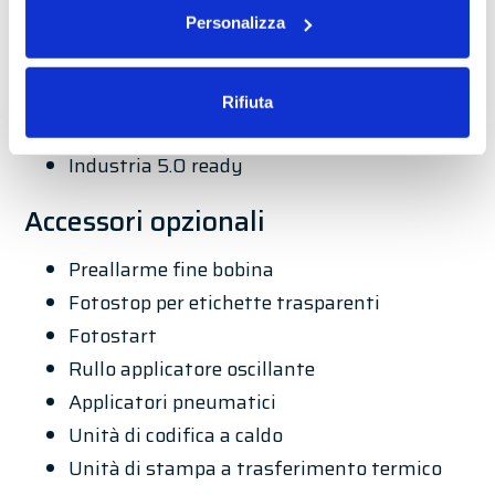
Personalizza
Contatore etichette applicate
Salvataggio fino a 100 formati di etichette
differenti
Rifiuta
Connessione ethernet
Industria 5.0 ready
Accessori opzionali
Preallarme fine bobina
Fotostop per etichette trasparenti
Fotostart
Rullo applicatore oscillante
Applicatori pneumatici
Unità di codifica a caldo
Unità di stampa a trasferimento termico