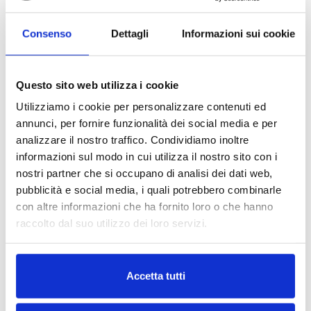
Dimensioni indicative: 800 (L) x 500 (W) x
Consenso
Dettagli
Informazioni sui cookie
350 (H) mm.
Caratteristiche standard
Questo sito web utilizza i cookie
Motore passo-passo ibrido a bassa
Utilizziamo i cookie per personalizzare contenuti ed
dispersione Classe A++
annunci, per fornire funzionalità dei social media e per
analizzare il nostro traffico. Condividiamo inoltre
Elettronica in cassetta separata in
informazioni sul modo in cui utilizza il nostro sito con i
alluminio anodizzato senza necessità di
nostri partner che si occupano di analisi dei dati web,
ventilazione
pubblicità e social media, i quali potrebbero combinarle
Grado di protezione IP 55
con altre informazioni che ha fornito loro o che hanno
raccolto dal suo utilizzo dei loro servizi.
Pannello HMI da 5,7” 250 colori
Impostazione digitale dei parametri di
Leggi la nostra
Privacy Policy
e la
Cookie Policy
funzionamento etichettatrice
Accetta tutti
Funzione di recupero automatico etichetta
mancante