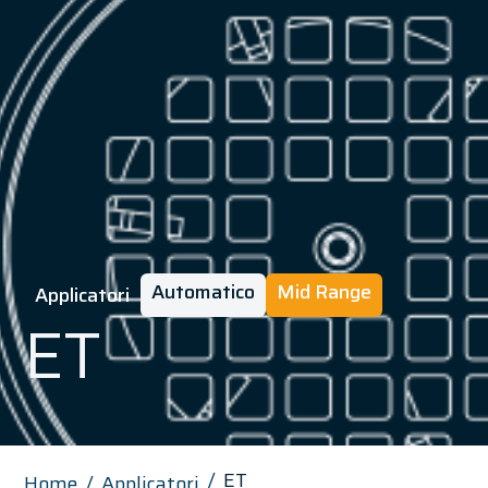
Automatico
Mid Range
Applicatori
ET
ET
Home
Applicatori