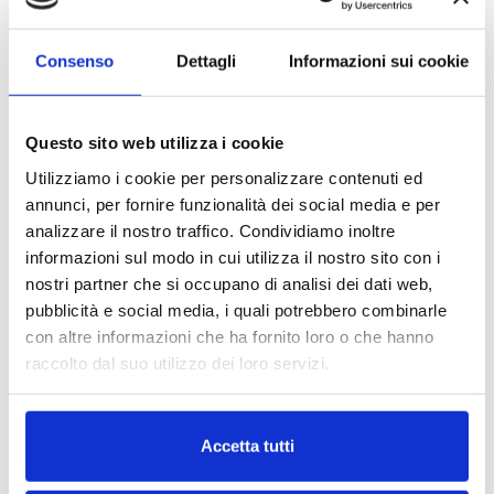
Presvolgitore meccanico
Fotocellula stop standard
Consenso
Dettagli
Informazioni sui cookie
Posizionatore prodotti a rulli motorizzati
Base di sostegno da tavolo
Questo sito web utilizza i cookie
Gruppo regolazione micrometrica
Utilizziamo i cookie per personalizzare contenuti ed
Rullo applicatore con sensore di start
annunci, per fornire funzionalità dei social media e per
analizzare il nostro traffico. Condividiamo inoltre
Accessori opzionali
informazioni sul modo in cui utilizza il nostro sito con i
nostri partner che si occupano di analisi dei dati web,
Fotocellula per etichette trasparenti
pubblicità e social media, i quali potrebbero combinarle
Gruppi codifica a caldo
con altre informazioni che ha fornito loro o che hanno
Gruppi stampanti a trasferimento termico
raccolto dal suo utilizzo dei loro servizi.
Base di sostegno a terra con ruote
Leggi la nostra
Privacy Policy
e la
Cookie Policy
Scarico automatico prodotto etichettato
Accetta tutti