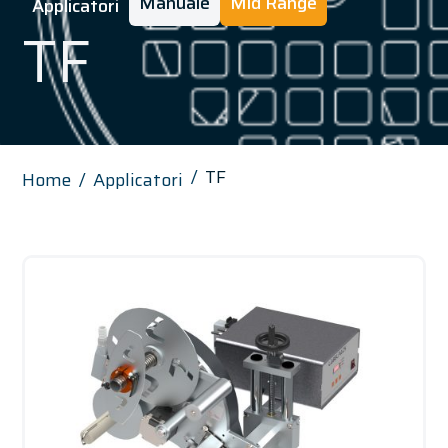
Manuale
Mid Range
Applicatori
TF
TF
Home
Applicatori