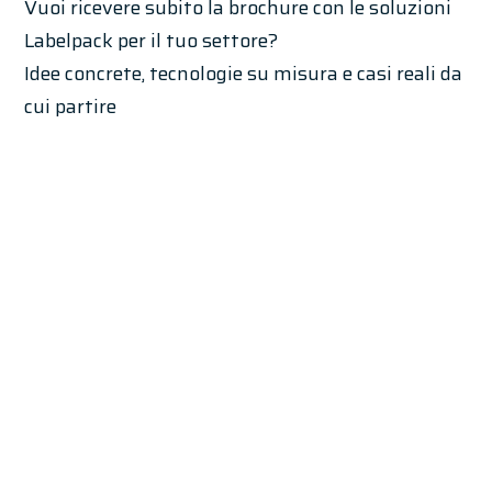
Vuoi ricevere subito la brochure con le soluzioni
Labelpack per il tuo settore?
Idee concrete, tecnologie su misura e casi reali da
cui partire
Si, voglio riceverla subito
No
*Dichiaro di aver letto l’
informativa privacy
ed esprimo il consenso al trattamento dei
miei dati per la riposta alla mia richiesta.
*conferma la lettura della privacy policy per abilitare l'invio