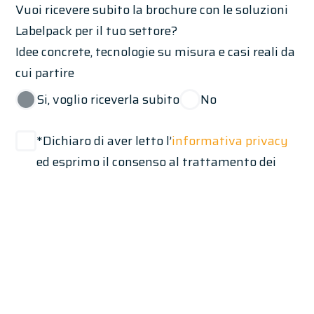
Vuoi ricevere subito la brochure con le soluzioni
Labelpack per il tuo settore?
Idee concrete, tecnologie su misura e casi reali da
cui partire
Si, voglio riceverla subito
No
*Dichiaro di aver letto l’
informativa privacy
ed esprimo il consenso al trattamento dei
miei dati per la riposta alla mia richiesta.
*conferma la lettura della privacy policy per abilitare l'invio