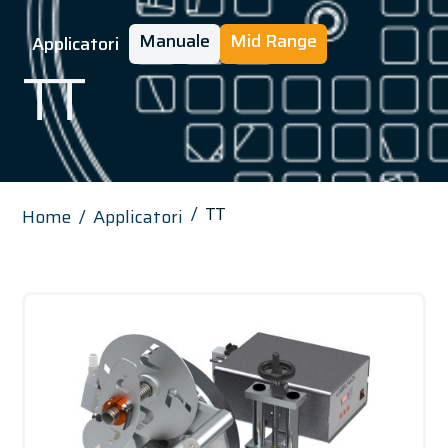
Manuale
Mid Range
Applicatori
TT
TT
Home
Applicatori