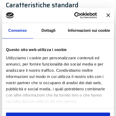
Caratteristiche standard
Presvolgitore meccanico
Fotocellula stop standard
Consenso
Dettagli
Informazioni sui cookie
Posizionatore prodotti a perno motorizzato
Base di sostegno da tavolo
Gruppo regolazione micrometrica
Questo sito web utilizza i cookie
Rullo applicatore con sensore di start
Utilizziamo i cookie per personalizzare contenuti ed
annunci, per fornire funzionalità dei social media e per
Accessori opzionali
analizzare il nostro traffico. Condividiamo inoltre
informazioni sul modo in cui utilizza il nostro sito con i
Fotocellula per etichette trasparenti
nostri partner che si occupano di analisi dei dati web,
Gruppi codifica a caldo
pubblicità e social media, i quali potrebbero combinarle
Gruppi stampanti a trasferimento termico
con altre informazioni che ha fornito loro o che hanno
raccolto dal suo utilizzo dei loro servizi.
Base di sostegno a terra con ruote
Leggi la nostra
Privacy Policy
e la
Cookie Policy