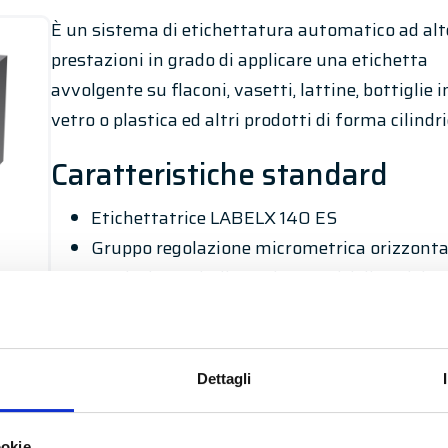
È un sistema di etichettatura automatico ad alt
prestazioni in grado di applicare una etichetta
avvolgente su flaconi, vasetti, lattine, bottiglie i
vetro o plastica ed altri prodotti di forma cilindri
Caratteristiche standard
Etichettatrice LABELX 140 ES
Gruppo regolazione micrometrica orizzonta
verticale con indicatori numerici di posizio
Modulo di trasporto a cinghia piana
Dispositivo rotazione prodotto
Struttura portante MODULARE in acciaio
Dettagli
verniciato (inox su richiesta)
Elettronica centralizzata con pannello
ookie