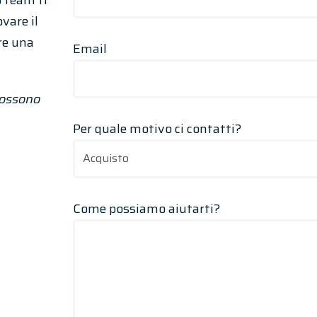
o team ti
vare il
re una
Email
possono
Per quale motivo ci contatti?
Come possiamo aiutarti?