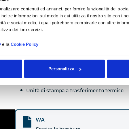
operatore Touch Screen
nalizzare contenuti ed annunci, per fornire funzionalità dei socia
Unità PLC con memorizzazione dei parametr
inoltre informazioni sul modo in cui utilizza il nostro sito con i 
funzionamento
icità e social media, i quali potrebbero combinarle con altre inform
lizzo dei loro servizi.
Accessori opzionali
y
e la
Cookie Policy
LABELX 250 ES
Pre-allarme di fine bobina
Fotocellula per etichette trasparenti
Personalizza
Dispositivo separatore prodotti
Unità di codifica a caldo
Unità di stampa a trasferimento termico
WA
Scarica la brochure