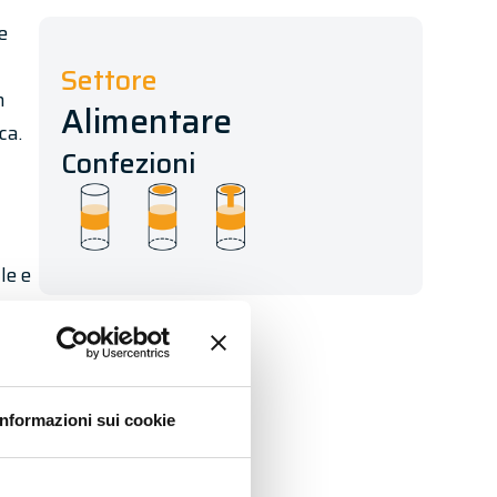
e
Settore
n
Alimentare
ca.
Confezioni
le e
ne
Informazioni sui cookie