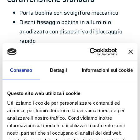
Porta bobina con svolgitore meccanico
Dischi fissaggio bobina in alluminio
anodizzato con dispositivo di bloccaggio
rapido
Riavvolgitore supporto siliconato
motorizzato con dispositivo di blocco
Predisposizione integrazione modulo di
Consenso
Dettagli
Informazioni sui cookie
stampa: Sato®, Zebra®, Car Valentin®,
CAB®, NOVEXX®, TSC®
Questo sito web utilizza i cookie
Modulo applicatore con braccio rotante 90°
Utilizziamo i cookie per personalizzare contenuti ed
Unità di controllo separata con cassetta in
annunci, per fornire funzionalità dei social media e per
metallo verniciato oppure inox, display con
analizzare il nostro traffico. Condividiamo inoltre
tasti funzione e selezione ciclo di
informazioni sul modo in cui utilizza il nostro sito con i
nostri partner che si occupano di analisi dei dati web,
funzionamento con parametri regolabili per