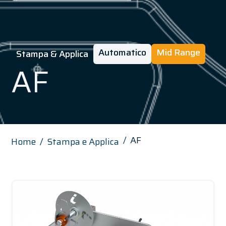
Automatico
Mid Range
Stampa & Applica
AF
AF
Home
Stampa e Applica